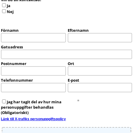
Ja
Nej
Förnamn
Efternamn
Gatuadress
Postnummer
Ort
Telefonnummer
E-post
Jag har tagit del av hur mina
personuppgifter behandlas
(Obligatoriskt)
Länk till X-trafiks personuppgiftspolicy