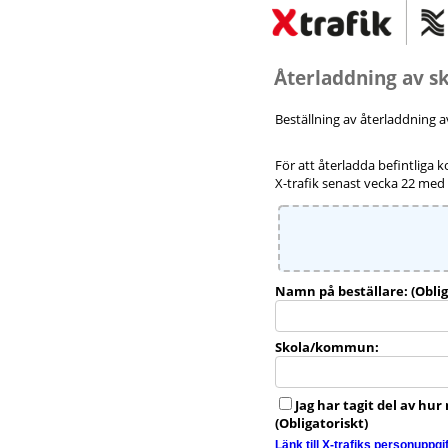
Återladdning av sk
Beställning av återladdning av
För att återladda befintliga k
X-trafik senast vecka 22 med
Namn på beställare: (Oblig
Skola/kommun:
Jag har tagit del av hu
(Obligatoriskt)
Länk till X-trafiks personuppgi