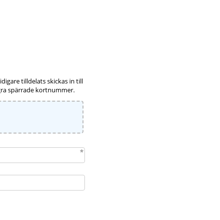
are tilldelats skickas in till
några spärrade kortnummer.